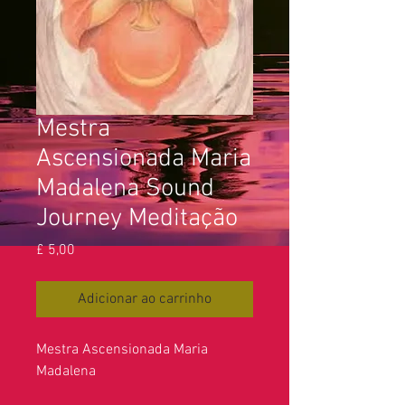
Mestra
Ascensionada Maria
Madalena Sound
Journey Meditação
Preço
£ 5,00
Adicionar ao carrinho
Mestra Ascensionada Maria
Madalena