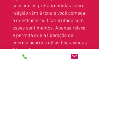
suas idéias pré-aprendidas sobre
religião vêm à tona e você começa
a questionar ou ficar irritado com
esses sentimentos. Apenas relaxe
e permita que a liberação de
energia ocorra e dê as boas-vindas
à imersão na luz do amor
incondicional. Você é solicitado a
invocar Maria Madalena para abrir
seus corações e permitir que sua
luz Divina do IAM brilhe de seu
coração para que todos possam
sentir.
Invoque o Raio 6
Contrato: