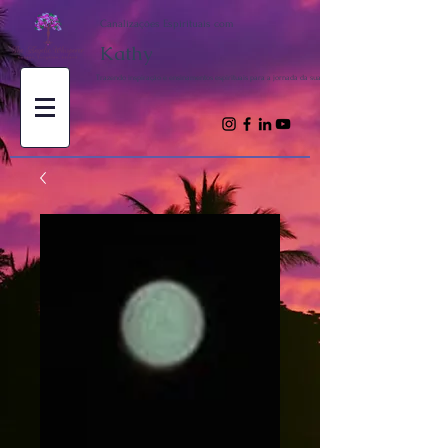
Canalizações Espirituais com
Kathy
Trazendo inspiração e ensinamentos espirituais para a jornada da sua alma