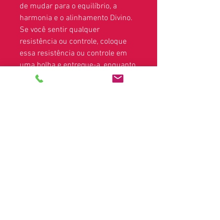
de mudar para o equilíbrio, a
harmonia e o alinhamento Divino.
Se você sentir qualquer
resistência ou controle, coloque
essa resistência ou controle em
uma bolha e entregue-a, enquanto
dá total permissão para que isso
seja substituído e transformado
na luz mais elevada. Ao se liberar
totalmente, você sentirá um
sentimento mais profundo de
amor, alegria, felicidade e gratidão
pelo novo amanhecer, seu novo
amanhecer.
Contrato:
Devido às leis que regem as demonstrações