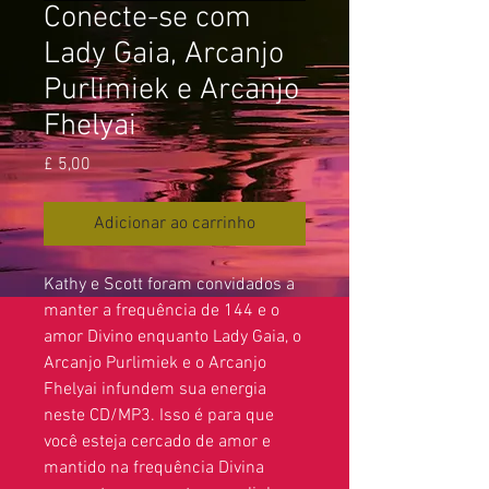
Conecte-se com
Lady Gaia, Arcanjo
Purlimiek e Arcanjo
Fhelyai
Preço
£ 5,00
Adicionar ao carrinho
Kathy e Scott foram convidados a
manter a frequência de 144 e o
amor Divino enquanto Lady Gaia, o
Arcanjo Purlimiek e o Arcanjo
Fhelyai infundem sua energia
neste CD/MP3. Isso é para que
você esteja cercado de amor e
mantido na frequência Divina